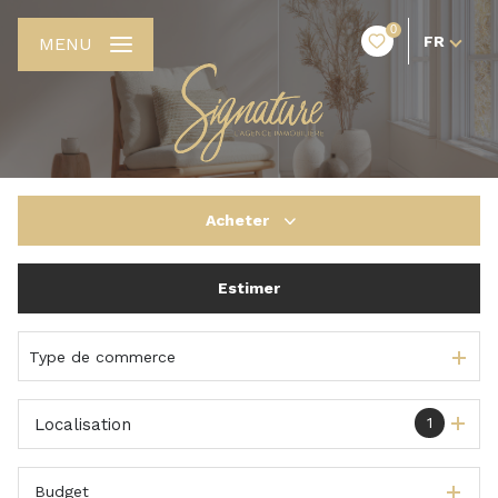
0
FR
MENU
Acheter
Estimer
De l'ancien
De l'immo pro
Type de commerce
1
Localisation
Budget