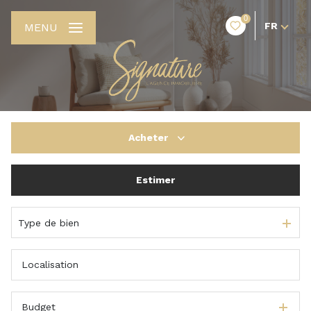
0
FR
MENU
Acheter
Estimer
De l'ancien
De l'immo pro
Type de bien
Budget