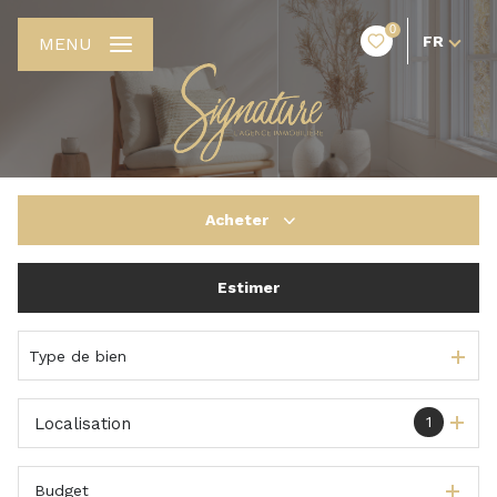
0
FR
MENU
Acheter
Estimer
De l'ancien
De l'immo pro
Type de bien
1
Localisation
Budget