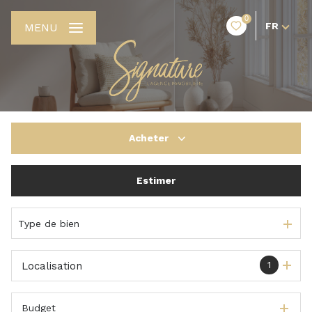
0
FR
MENU
Acheter
Estimer
De l'ancien
De l'immo pro
Type de bien
1
Localisation
Budget