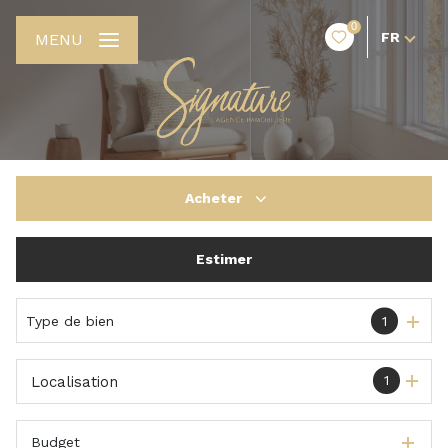
0
FR
MENU
Acheter
Estimer
De l'ancien
De l'immo pro
Type de bien
1
1
Localisation
Budget