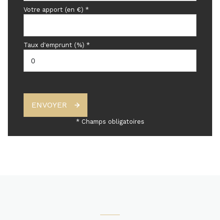
Votre apport (en €) *
Taux d'emprunt (%) *
ENVOYER
* Champs obligatoires