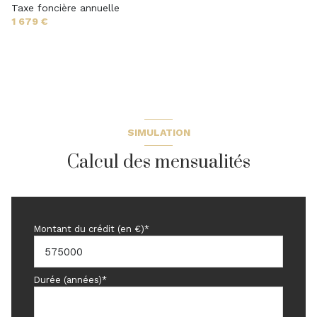
terrasse
Taxe foncière annuelle
Dégagement
6.3 m²
1 679 €
SIMULATION
Calcul des mensualités
Montant du crédit (en €)*
Durée (années)*