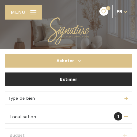
0
FR
MENU
Acheter
Estimer
De l'ancien
De l'immo pro
Type de bien
1
Localisation
Budget