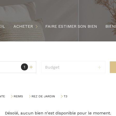
MAISONS
APPARTEMENTS
IL
ACHETER
FAIRE ESTIMER SON BIEN
BIEN
TERRAINS
LOCAUX PROFESSIONNELS
1
Budget
NTE
REIMS
REZ DE JARDIN
T3
Désolé, aucun bien n'est disponible pour le moment.