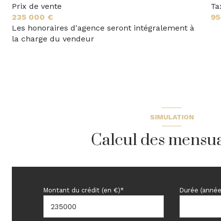
salle de bain
Prix de vente
Ta
235 000 €
95
WC
Les honoraires d'agence seront intégralement à
la charge du vendeur
SIMULATION
Calcul des mensua
Montant du crédit (en €)*
Durée (année