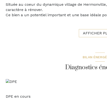
Située au coeur du dynamique village de Hermonville,
caractère à rénover.
Ce bien a un potentiel important et une base idéale p
Il se compose:
- au rez-de-chaussée d'une belle entrée, d'un salon, d
cuisine séparée et de WC
AFFICHER P
- à l'étage: d'un palier desservant trois chambres, un 
- au deuxième étage: un grenier aménageable.
Une cours, un garage et une belle cave voutée complè
DPE en E, toiture en bon état, huisseries bois simple vi
Les informations sur les risques auxquels ce bien est 
BILAN ÉNERG
https://www.georisques.gouv.fr
Diagnostics én
Ce bien vous est présenté par: Signature l'Agence Imm
- maxime@signature-immo.fr
DPE en cours