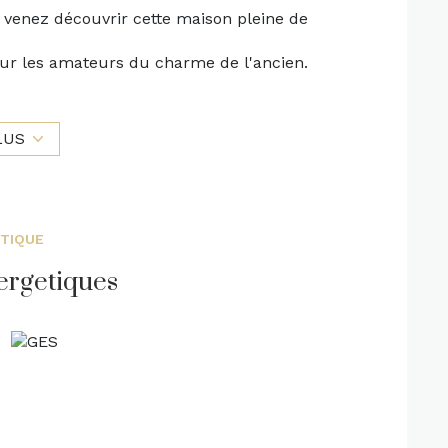
 venez découvrir cette maison pleine de
our les amateurs du charme de l'ancien.
'une salle à manger avec un cellier, d'une
LUS
dressing, une salle de bains et des WC.
tent ce bien.
trage, chauffage électrique, tout à l'égout.
exposé sont disponibles sur le site Géorisques :
ÉTIQUE
ergetiques
obilière - Maxime Landerieux - 06.85.03.96.53