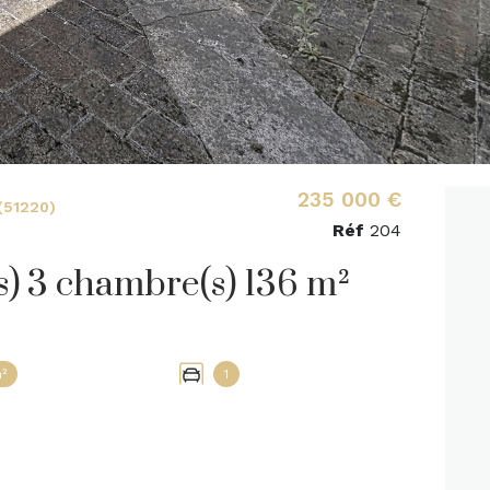
235 000 €
(51220)
Réf
204
Maison de village 5 pièce(s) 3 chambre(s) 136 m²
²
1