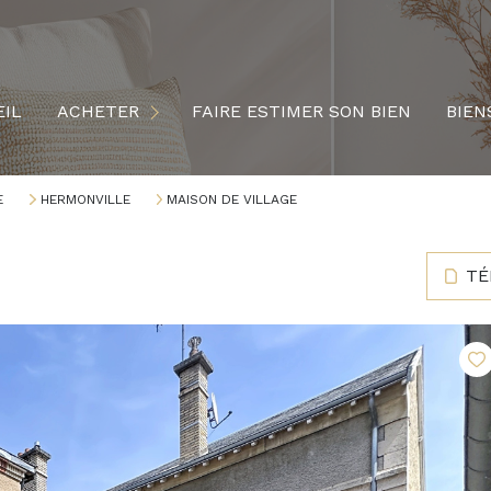
MAISONS
APPARTEMENTS
IL
ACHETER
FAIRE ESTIMER SON BIEN
BIEN
TERRAINS
LOCAUX PROFESSIONNELS
E
HERMONVILLE
MAISON DE VILLAGE
TÉ