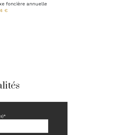
4.45 m²
xe foncière annuelle
4 €
1 m²
lités
s)*