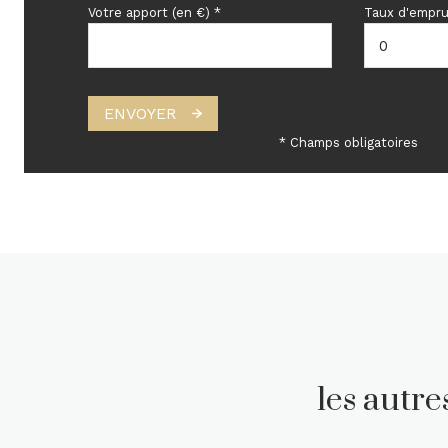
Votre apport (en €) *
Taux d'empru
ENVOYER
* Champs obligatoires
les autr