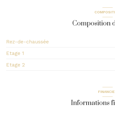
COMPOSIT
Composition d
Rez-de-chaussée
Etage 1
entrée
Etage 2
SAM
chambre
Salon
chambre
Grenier
WC
chambre
FINANCI
cuisine
dressing
Informations f
bureau
Palier