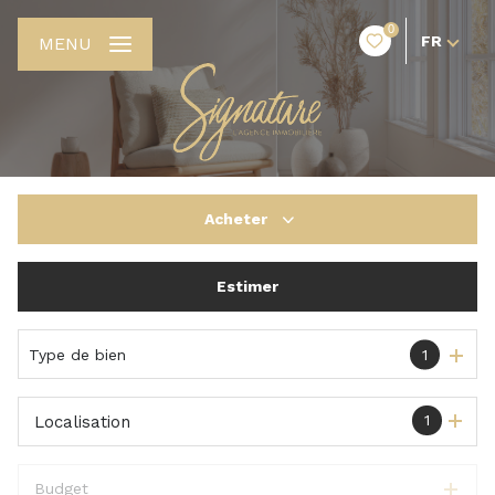
0
FR
MENU
Acheter
Estimer
De l'ancien
De l'immo pro
Type de bien
1
1
Localisation
Budget