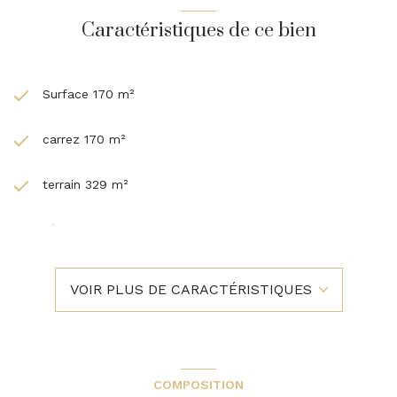
Caractéristiques de ce bien
Surface 170 m²
carrez 170 m²
terrain 329 m²
séjour 36 m²
4 chambre(s)
VOIR PLUS DE CARACTÉRISTIQUES
1 salle(s) de bain
construit en 1900
COMPOSITION