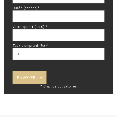
Durée (années)*
Votre apport (en €) *
Taux d'emprunt (%) *
ENVOYER
* Champs obligatoires