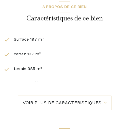
A PROPOS DE CE BIEN
Caractéristiques de ce bien
Surface 197 m²
carrez 197 m²
terrain 985 m²
4 chambre(s)
1 salle(s) de bain
VOIR PLUS DE CARACTÉRISTIQUES
1 salle(s) d'eau
construit en 1800