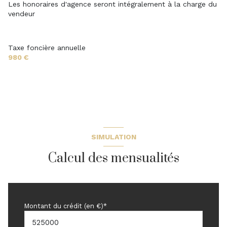
Les honoraires d'agence seront intégralement à la charge du
Bibliothèque
11.518 m²
vendeur
Taxe foncière annuelle
980 €
SIMULATION
Calcul des mensualités
Montant du crédit (en €)*