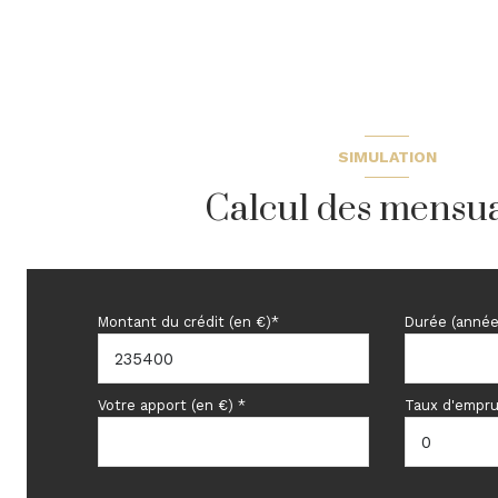
chambre
SIMULATION
Calcul des mensua
Montant du crédit (en €)*
Durée (année
Votre apport (en €) *
Taux d'empru