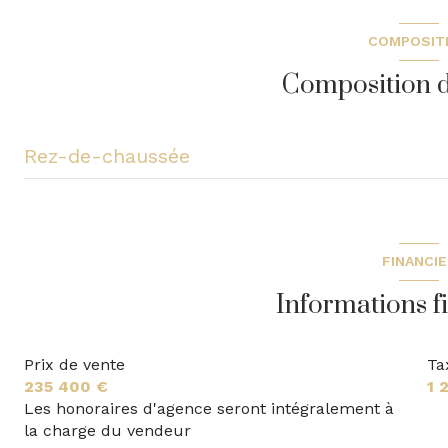
COMPOSIT
balcon
Composition d
accès handicapé
Rez-de-chaussée
entrée
salle d'eau
FINANCI
WC
Informations f
cuisine
Prix de vente
Ta
salon/sejour
235 400 €
1 
chambre
Les honoraires d'agence seront intégralement à
la charge du vendeur
chambre