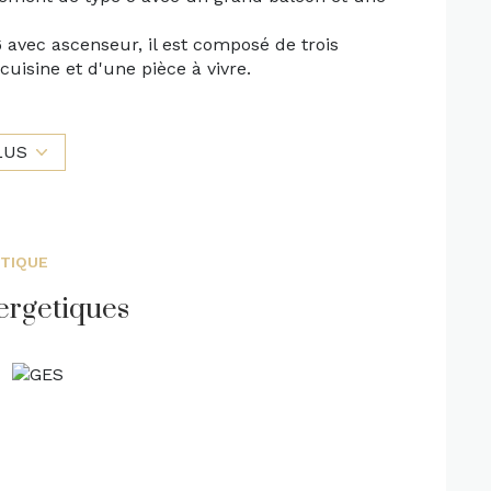
 avec ascenseur, il est composé de trois
uisine et d'une pièce à vivre.
PVC double vitrage, volets roulants manuels.
ure en cours, charges mensuelles 165€ par
LUS
exposé sont disponibles sur le site Géorisques :
obilière - Maxime Landerieux - 06.85.03.96.53
ÉTIQUE
ergetiques