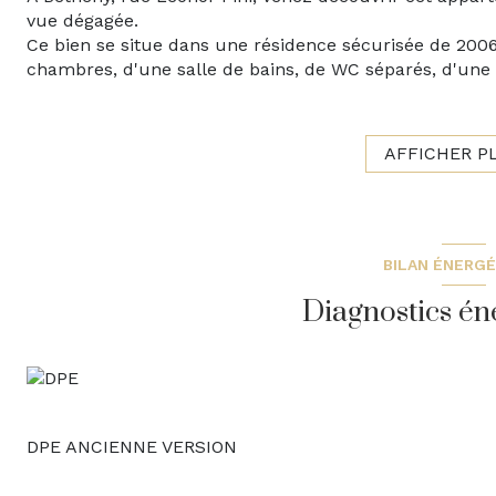
vue dégagée.
Ce bien se situe dans une résidence sécurisée de 2006
chambres, d'une salle de bains, de WC séparés, d'une c
DPE en C, chauffage individuel électrique, huisseries 
Copropriété 38 lots dont 19 principaux, pas de procéd
mois.
AFFICHER P
Les informations sur les risques auxquels ce bien est 
https://www.georisques.gouv.fr
Ce bien vous est présenté par: Signature l'Agence Imm
- maxime@signature-immo.fr
BILAN ÉNERG
Diagnostics én
DPE ANCIENNE VERSION