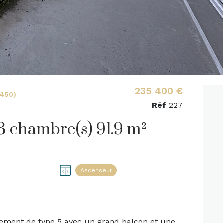
235 400 €
1450)
Réf
227
Appartement 5 pièce(s) 3 chambre(s) 91.9 m²
Ascenseur
rtement de type 5 avec un grand balcon et une