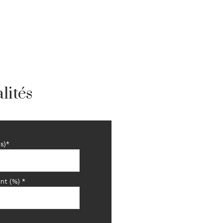
9.7 m²
lités
s)*
nt (%) *