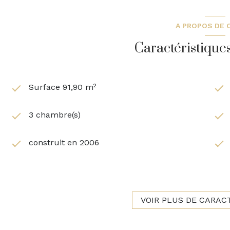
A PROPOS DE C
Caractéristique
Surface 91,90 m²
3 chambre(s)
construit en 2006
Chauffage individuel : radiateur (electrique)
3ème étage
VOIR PLUS DE CARAC
ascenseur