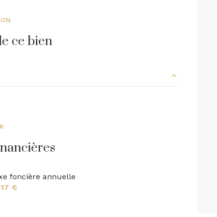
ION
interphone
e ce bien
8.7 m²
5 m²
ER
2.4 m²
inancières
15.6 m²
xe foncière annuelle
24.2 m²
217 €
12.2 m²
10.7 m²