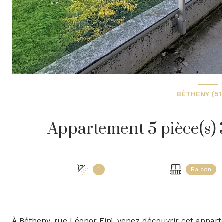
BÉTHENY (5
1
Balcon
À Bétheny, rue Léonor Fini, venez découvrir cet appa