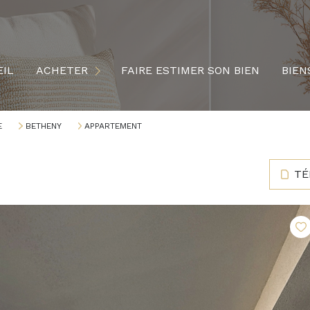
MAISONS
APPARTEMENTS
IL
ACHETER
FAIRE ESTIMER SON BIEN
BIEN
TERRAINS
LOCAUX PROFESSIONNELS
E
BETHENY
APPARTEMENT
TÉ