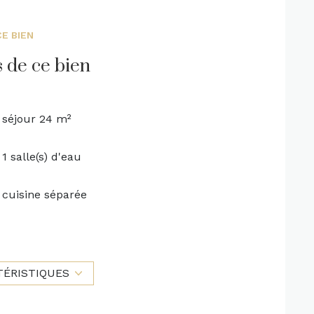
E BIEN
s de ce bien
séjour 24 m²
1 salle(s) d'eau
cuisine séparée
exposition Nord
4 étage(s)
TÉRISTIQUES
vue Parc